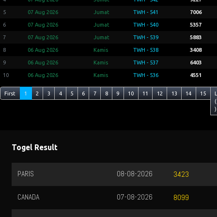
5
07 Aug 2026
Jumat
TWH - 541
7006
6
07 Aug 2026
Jumat
TWH - 540
5357
7
07 Aug 2026
Jumat
TWH - 539
5883
8
06 Aug 2026
Kamis
TWH - 538
3408
9
06 Aug 2026
Kamis
TWH - 537
6403
10
06 Aug 2026
Kamis
TWH - 536
4551
First
1
2
3
4
5
6
7
8
9
10
11
12
13
14
15
(
)
Togel Result
PARIS
08-08-2026
3423
CANADA
07-08-2026
8099