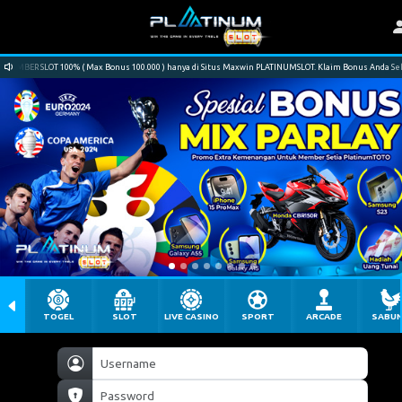
R SLOT 100% ( Max Bonus 100.000 ) hanya di Situs Maxwin PLATINUMSLOT. Klaim Bonus Anda Sekarang
TOGEL
SLOT
LIVE CASINO
SPORT
ARCADE
SABU