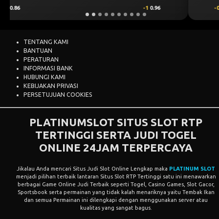
-0.5
0.95
0.5
0.87
TENTANG KAMI
BANTUAN
PERATURAN
INFORMASI BANK
HUBUNGI KAMI
KEBIJAKAN PRIVASI
PERSETUJUAN COOKIES
PLATINUMSLOT SITUS SLOT RTP
TERTINGGI SERTA JUDI TOGEL
ONLINE 24JAM TERPERCAYA
Jikalau Anda mencari Situs Judi Slot Online Lengkap maka
PLATINUM SLOT
menjadi pilihan terbaik lantaran Situs Slot RTP Tertinggi satu ini menawarkan
berbagai Game Online Judi Terbaik seperti Togel, Casino Games, Slot Gacor,
Sportsbook serta permainan yang tidak kalah menariknya yaitu Tembak Ikan
dan semua Permainan ini dilengkapi dengan menggunakan server atau
kualitas yang sangat bagus.