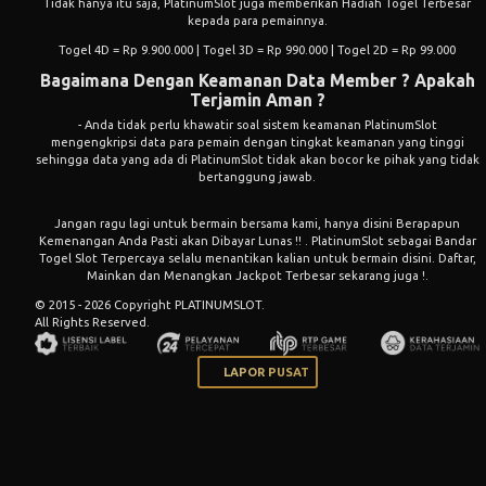
Tidak hanya itu saja, PlatinumSlot juga memberikan Hadiah Togel Terbesar
kepada para pemainnya.
Togel 4D = Rp 9.900.000 | Togel 3D = Rp 990.000 | Togel 2D = Rp 99.000
Bagaimana Dengan Keamanan Data Member ? Apakah
Terjamin Aman ?
- Anda tidak perlu khawatir soal sistem keamanan PlatinumSlot
mengengkripsi data para pemain dengan tingkat keamanan yang tinggi
sehingga data yang ada di PlatinumSlot tidak akan bocor ke pihak yang tidak
bertanggung jawab.
Jangan ragu lagi untuk bermain bersama kami, hanya disini Berapapun
Kemenangan Anda Pasti akan Dibayar Lunas !! . PlatinumSlot sebagai Bandar
Togel Slot Terpercaya selalu menantikan kalian untuk bermain disini. Daftar,
Mainkan dan Menangkan Jackpot Terbesar sekarang juga !.
© 2015 - 2026 Copyright PLATINUMSLOT.
All Rights Reserved.
LAPOR PUSAT