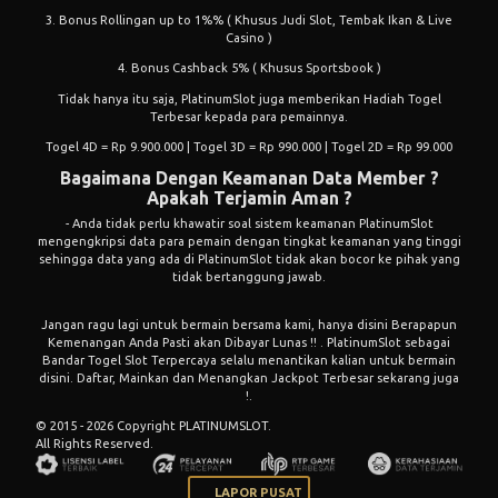
3. Bonus Rollingan up to 1%% ( Khusus Judi Slot, Tembak Ikan & Live
Casino )
4. Bonus Cashback 5% ( Khusus Sportsbook )
Tidak hanya itu saja, PlatinumSlot juga memberikan Hadiah Togel
Terbesar kepada para pemainnya.
Togel 4D = Rp 9.900.000 | Togel 3D = Rp 990.000 | Togel 2D = Rp 99.000
Bagaimana Dengan Keamanan Data Member ?
Apakah Terjamin Aman ?
- Anda tidak perlu khawatir soal sistem keamanan PlatinumSlot
mengengkripsi data para pemain dengan tingkat keamanan yang tinggi
sehingga data yang ada di PlatinumSlot tidak akan bocor ke pihak yang
tidak bertanggung jawab.
Jangan ragu lagi untuk bermain bersama kami, hanya disini Berapapun
Kemenangan Anda Pasti akan Dibayar Lunas !! . PlatinumSlot sebagai
Bandar Togel Slot Terpercaya selalu menantikan kalian untuk bermain
disini. Daftar, Mainkan dan Menangkan Jackpot Terbesar sekarang juga
!.
© 2015 - 2026 Copyright PLATINUMSLOT.
All Rights Reserved.
LAPOR PUSAT