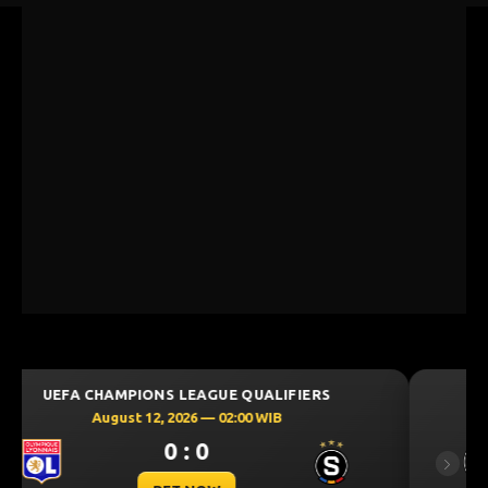
UEFA CHAMPIONS LEAGUE QUALIFIERS
August 12, 2026 — 01:30 WIB
0 : 0
Previous
Next