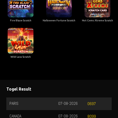
Fire Blaze Scratch
Halloween Fortune Scratch
Hot Gems Xtreme Scratch
Wild Lava Scratch
Togel Result
PARIS
07-08-2026
M
0697
CANADA
07-08-2026
S
8099