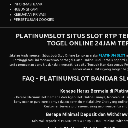
INFORMASI BANK
HUBUNGI KAMI
KEBIJAKAN PRIVASI
PERSETUJUAN COOKIES
PLATINUMSLOT SITUS SLOT RTP TE
TOGEL ONLINE 24JAM TE
Jikalau Anda mencari Situs Judi Slot Online Lengkap maka
PLATINUM SLOT
m
Tertinggi satu ini menawarkan berbagai Game Online Judi Terbaik seperti T
serta permainan yang tidak kalah menariknya yaitu Tembak Ikan dan semua 
server atau kualitas yang sangat ba
FAQ - PLATINUMSLOT BANDAR SL
Kenapa Harus Bermain di Platin
- Karena PlatinumSlot berbeda dari Agen Slot Online lainnya, lantaran Situ
kenyamanan para membernya dalam bermain melalui Live Chat yang online
Customer Service profesional yang siap membantu anda 
Berapa Minimal Deposit dan Withdraw 
- Minimal Deposit di PLATINUMSLOT : Rp 20.000 - Minimal Withd