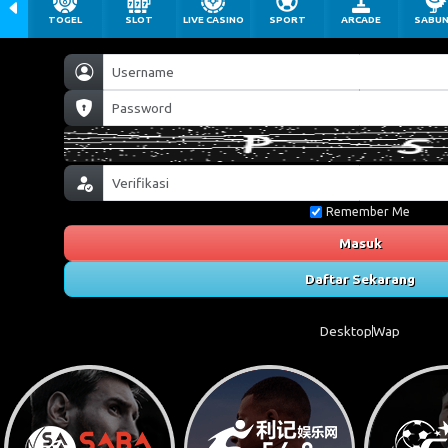
TOGEL
SLOT
LIVE CASINO
SPORT
ARCADE
SABU
Remember Me
Masuk
Daftar Sekarang
Desktop
Wap